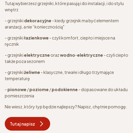
Tutaj wybierzesz grzejniki, które pasują i do instalacji, i do stylu
wnętrz
- grzejniki
dekoracyjne
- kiedy grzejnik ma być elementem
aranżacji, a nie “koniecznością"
- grzejniki
łazienkowe
- czyli komfort, ciepło i miejsce na
ręcznik
- grzejniki
elektryczne
oraz
wodno
-
elektryczne
- czyli ciepło
także poza sezonem
- grzejniki
żeliwne
- klasyczne, trwałe i długo trzymające
temperaturę
-
pionowe
/
poziome
/
podokienne
- dopasowane do układu
pomieszczenia
Nie wiesz, który typ będzie najlepszy? Napisz, chętnie pomogę.
Tutaj napisz