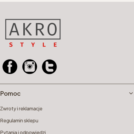
Linki w stopce
Pomoc
Zwroty i reklamacje
Regulamin sklepu
Pytania i odpowiedzi