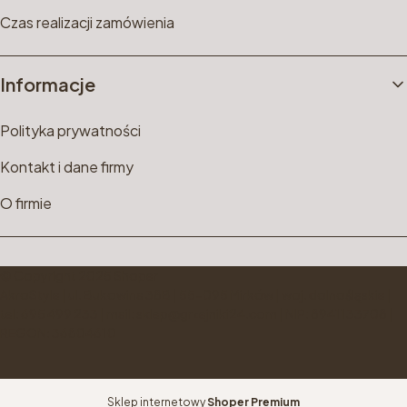
Czas realizacji zamówienia
Informacje
Polityka prywatności
Kontakt i dane firmy
O firmie
© Copyright 2025 Shoper
AkroStyle | ul. Bukowina 38B | 55-095 Mirków | woj. dolnośląskie |
tel: 695 499 233 | mail: sklep@grzejniki24.com | NIP: 8941133708 |
REGON: 36804610
Sklep internetowy
Shoper Premium