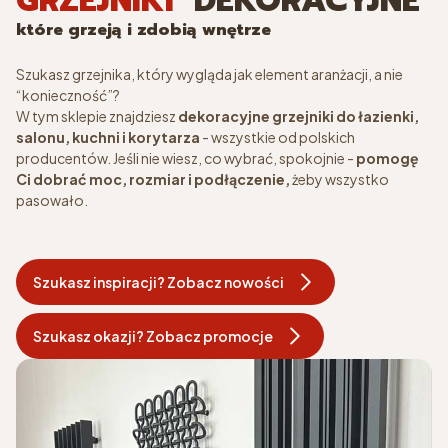
GRZEJNIKI
DEKORACYJNE
które grzeją i zdobią wnętrze
Szukasz grzejnika, który wygląda jak element aranżacji, a nie
“konieczność”?
W tym sklepie znajdziesz
dekoracyjne grzejniki do łazienki,
salonu, kuchni i korytarza
- wszystkie od polskich
producentów. Jeśli nie wiesz, co wybrać, spokojnie -
pomogę
Ci dobrać moc, rozmiar i podłączenie,
żeby wszystko
pasowało.
Szukasz inspiracji? Zobacz nowości
Szukasz okazji? Zobacz promocje