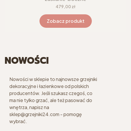
Cena
479,00 zł
Zobacz produkt
NOWOŚCI
Nowości w sklepie to najnowsze grzejniki
dekoracyjne i łazienkowe od polskich
producentów. Jeśli szukasz czegoś, co
ma nie tylko grzać, ale też pasować do
wnętrza, napisz na
sklep@grzejniki24.com - pomogę
wybrać.