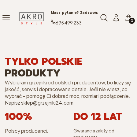
Masz pytanie? Zadzwoń:
Produ
Otwórz wyszuki
Menu
Czego szukasz
Zaloguj się
Kosz
695 499 233
TYLKO POLSKIE
PRODUKTY
Wybieram grzejniki od polskich producentów, bo liczy się
jakość, serwis i dopracowane detale. Jeśli nie wiesz, co
wybrać - pomogę Ci dobrać moc, rozmiar i podłączenie.
Napisz sklep@grzejniki24.com
100%
DO 12 LAT
Polscy producenci.
Gwarancja zależy od