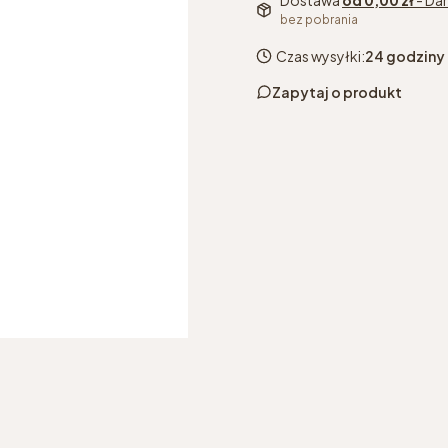
Dostawa
od 0,00 zł
- Da
bez pobrania
Czas wysyłki:
24 godziny
Zapytaj o produkt
kolor
*
Wybierz
wybrany kolor grzejnik
podłączenie
*
Wybierz
inne podłączenie grzejn