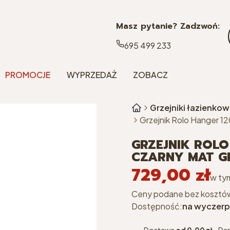
Masz pytanie? Zadzwoń:
695 499 233
PROMOCJE
WYPRZEDAŻ
ZOBACZ
Grzejniki łazienko
Grzejnik Rolo Hanger 120
GRZEJNIK ROLO
CZARNY MAT GR
729,00 zł
Cena
w ty
w ty
Ceny podane bez kosztó
Dostępność:
na wyczerp