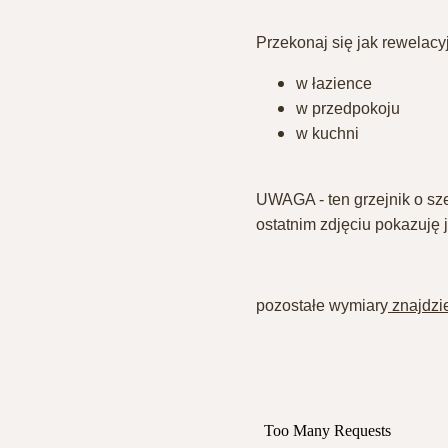
Przekonaj się jak rewelacy
w łazience
w przedpokoju
w kuchni
UWAGA - ten grzejnik o sz
ostatnim zdjęciu pokazuję
pozostałe wymiary
znajdzie