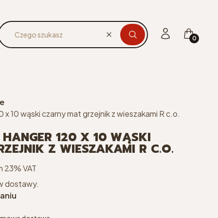
Produkty 
Zaloguj się
Koszyk
Wyczyść
Czego szukasz
we
 x 10 wąski czarny mat grzejnik z wieszakami R c.o.
 HANGER 120 X 10 WĄSKI
ZEJNIK Z WIESZAKAMI R C.O.
m 23% VAT
m
23%
VAT
w dostawy.
aniu