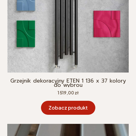
Grzejnik dekoracyjny ETEN 1 136 x 37 kolory
do wybrou
Cena
1 519,00 zł
Zobacz produkt