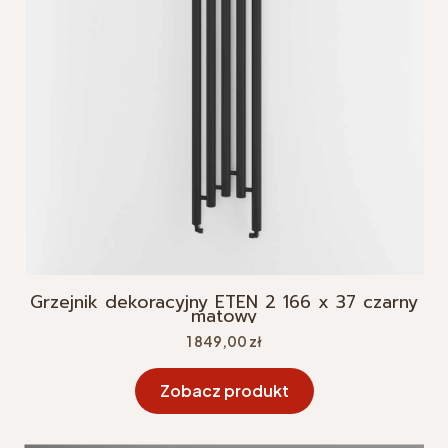
Grzejnik dekoracyjny ETEN 2 166 x 37 czarny
matowy
Cena
1 849,00 zł
Zobacz produkt