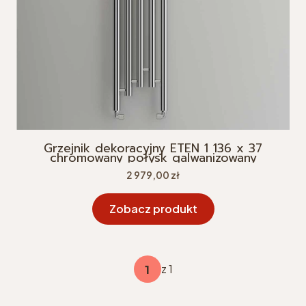
Grzejnik dekoracyjny ETEN 1 136 x 37
chromowany połysk galwanizowany
Cena
2 979,00 zł
Zobacz produkt
z 1