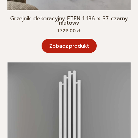
Grzejnik dekoracyjny ETEN 1 136 x 37 czarny
matowy
Cena
1 729,00 zł
Zobacz produkt