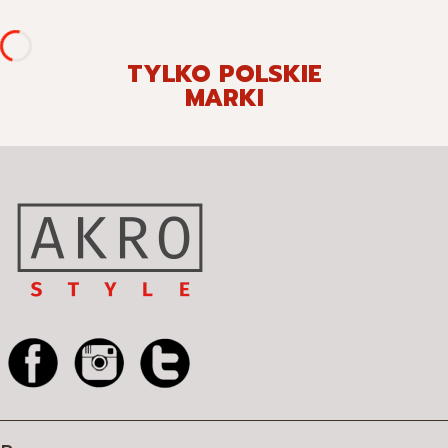
TYLKO POLSKIE
MARKI
Linki w stopce