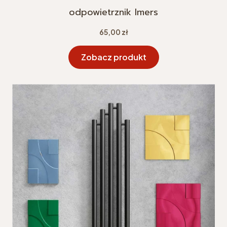
odpowietrznik Imers
Cena
65,00 zł
Zobacz produkt