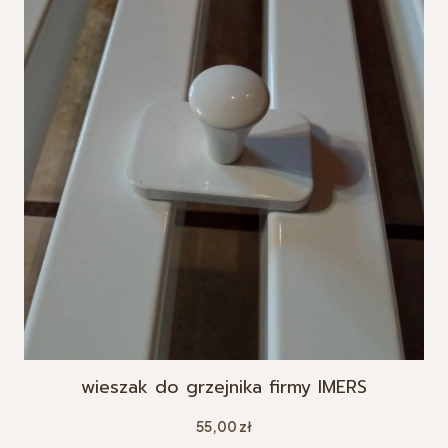
wieszak do grzejnika firmy IMERS
Cena
55,00 zł