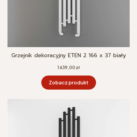
Grzejnik dekoracyjny ETEN 2 166 x 37 biały
Cena
1 639,00 zł
Zobacz produkt