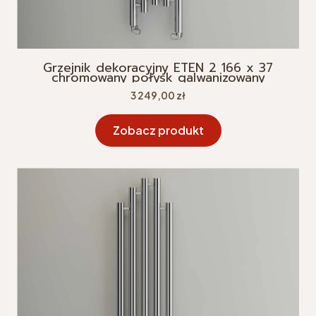
Grzejnik dekoracyjny ETEN 2 166 x 37
chromowany połysk galwanizowany
Cena
3 249,00 zł
Zobacz produkt