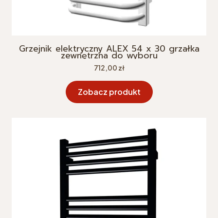
Grzejnik elektryczny ALEX 54 x 30 grzałka
zewnętrzna do wyboru
Cena
712,00 zł
Zobacz produkt