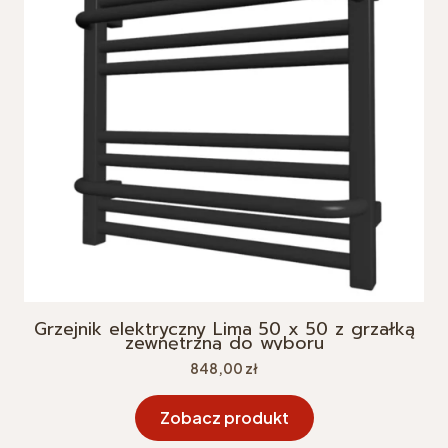
Grzejnik elektryczny Lima 50 x 50 z grzałką
zewnętrzną do wyboru
Cena
848,00 zł
Zobacz produkt