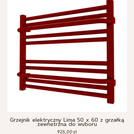
Grzejnik elektryczny Lima 50 x 60 z grzałką
zewnętrzną do wyboru
Cena
925,00 zł