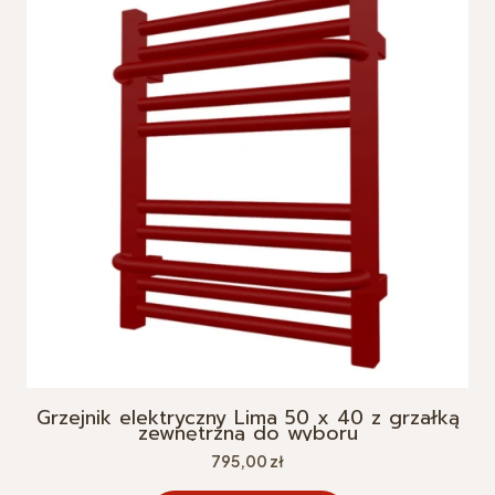
Grzejnik elektryczny Lima 50 x 40 z grzałką
zewnętrzną do wyboru
Cena
795,00 zł