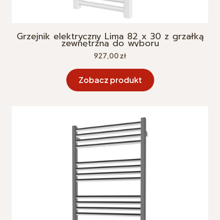
Grzejnik elektryczny Lima 82 x 30 z grzałką
zewnętrzną do wyboru
Cena
927,00 zł
Zobacz produkt