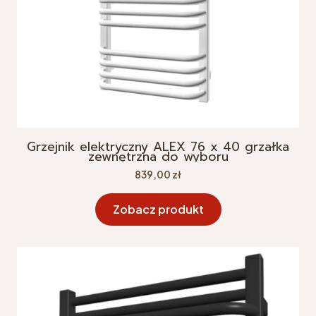
Grzejnik elektryczny ALEX 76 x 40 grzałka
zewnętrzna do wyboru
Cena
839,00 zł
Zobacz produkt