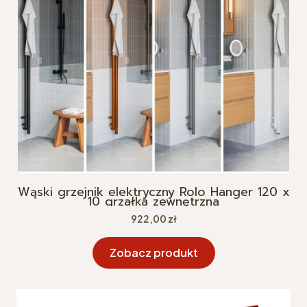
Wąski grzejnik elektryczny Rolo Hanger 120 x
10 grzałka zewnętrzna
Cena
922,00 zł
Zobacz produkt