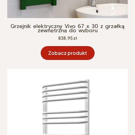
Grzejnik elektryczny Vivo 67 x 30 z grzałką
zewnętrzną do wyboru
Cena
838,95 zł
Zobacz produkt