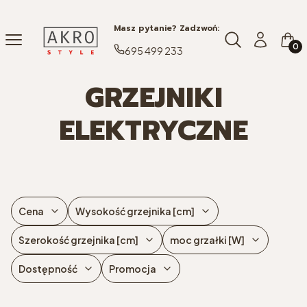
Masz pytanie? Zadzwoń:
Produ
Otwórz wyszuki
Menu
Czego szukasz
Zaloguj się
Kosz
695 499 233
GRZEJNIKI
ELEKTRYCZNE
Cena
Wysokość grzejnika [cm]
Szerokość grzejnika [cm]
moc grzałki [W]
Dostępność
Promocja
Koniec filtrów