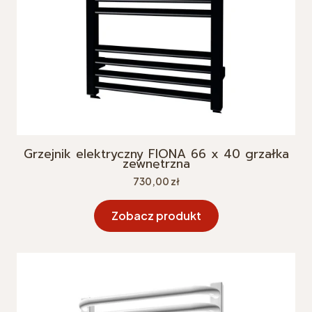
Grzejnik elektryczny FIONA 66 x 40 grzałka
zewnętrzna
Cena
730,00 zł
Zobacz produkt