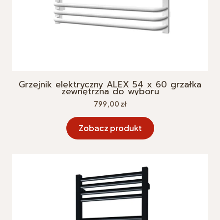
Grzejnik elektryczny ALEX 54 x 60 grzałka
zewnętrzna do wyboru
Cena
799,00 zł
Zobacz produkt