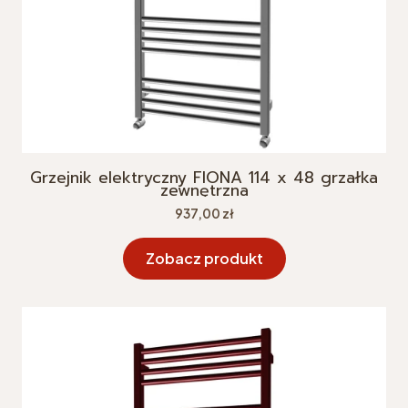
Grzejnik elektryczny FIONA 114 x 48 grzałka
zewnętrzna
Cena
937,00 zł
Zobacz produkt