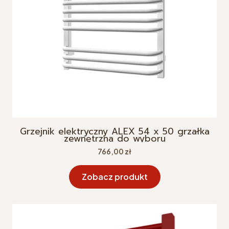
Grzejnik elektryczny ALEX 54 x 50 grzałka
zewnętrzna do wyboru
Cena
766,00 zł
Zobacz produkt