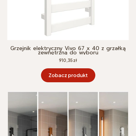
Grzejnik elektryczny Vivo 67 x 40 z grzałką
zewnętrzną do wyboru
Cena
910,35 zł
Zobacz produkt