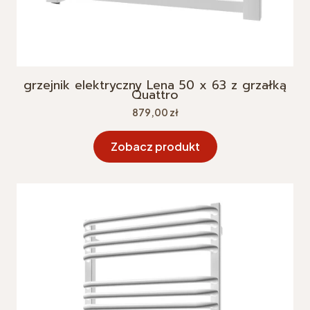
grzejnik elektryczny Lena 50 x 63 z grzałką
Quattro
Cena
879,00 zł
Zobacz produkt