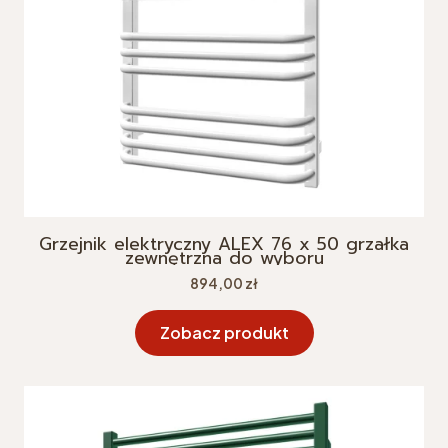
Grzejnik elektryczny ALEX 76 x 50 grzałka
zewnętrzna do wyboru
Cena
894,00 zł
Zobacz produkt