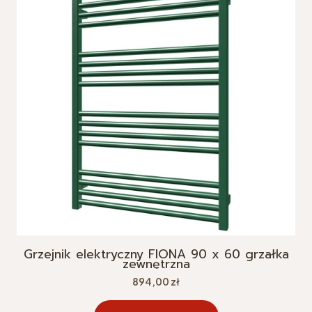
Grzejnik elektryczny FIONA 90 x 60 grzałka
zewnętrzna
Cena
894,00 zł