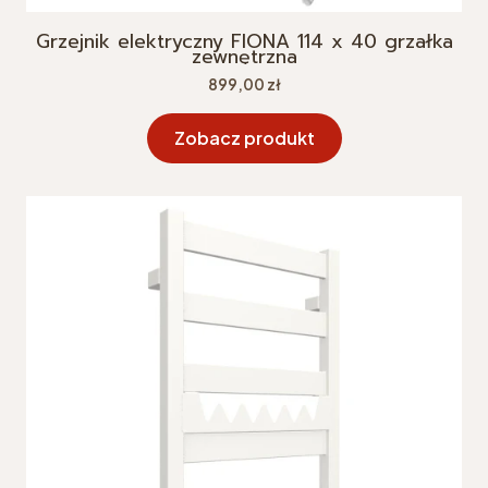
Grzejnik elektryczny FIONA 114 x 40 grzałka
zewnętrzna
Cena
899,00 zł
Zobacz produkt