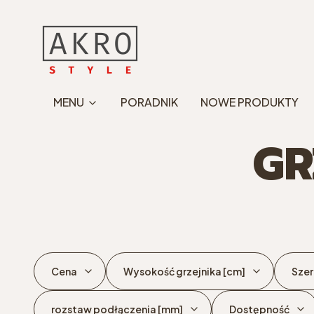
MENU
PORADNIK
NOWE PRODUKTY
GR
Cena
Wysokość grzejnika [cm]
Szer
rozstaw podłączenia [mm]
Dostępność