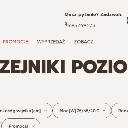
Masz pytanie? Zadzwoń:
695 499 233
PROMOCJE
WYPRZEDAŻ
ZOBACZ
ZEJNIKI POZI
okość grzejnika [cm]
Moc [W] 75/65/20 C
Rodz
Promocja