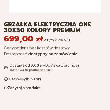
GRZAŁKA ELEKTRYCZNA ONE
30X30 KOLORY PREMIUM
699,00 zł
Cena
w tym 23% VAT
w tym
23%
VAT
Ceny podane bez kosztów dostawy.
Dostępność:
dostępny na zamówienie
Dostawa
od 0,00 zł
- Dostawa w promocji
darmowa lub płatne pobranie
Czas wysyłki:
30 dni
Zapytaj o produkt
kolor
*