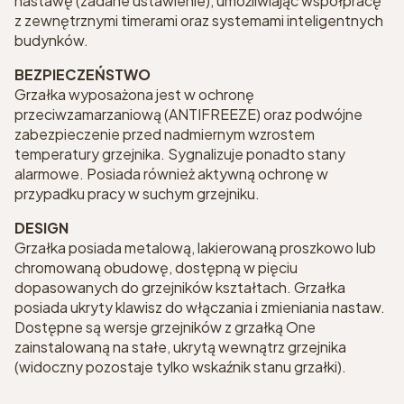
nastawę (zadane ustawienie), umożliwiając współpracę
z zewnętrznymi timerami oraz systemami inteligentnych
budynków.
BEZPIECZEŃSTWO
Grzałka wyposażona jest w ochronę
przeciwzamarzaniową (ANTIFREEZE) oraz podwójne
zabezpieczenie przed nadmiernym wzrostem
temperatury grzejnika. Sygnalizuje ponadto stany
alarmowe. Posiada również aktywną ochronę w
przypadku pracy w suchym grzejniku.
DESIGN
Grzałka posiada metalową, lakierowaną proszkowo lub
chromowaną obudowę, dostępną w pięciu
dopasowanych do grzejników kształtach. Grzałka
posiada ukryty klawisz do włączania i zmieniania nastaw.
Dostępne są wersje grzejników z grzałką One
zainstalowaną na stałe, ukrytą wewnątrz grzejnika
(widoczny pozostaje tylko wskaźnik stanu grzałki).