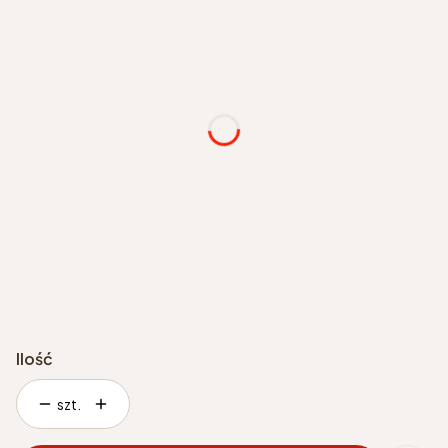
Wybierz
Wybrany kolor
Opcjonalne
typ kabla
*
Wybierz
moc [W]
*
Wybierz
Ilość
szt.