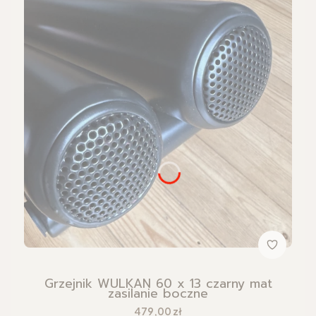
Grzejnik WULKAN 60 x 13 czarny mat
zasilanie boczne
Cena
479,00 zł