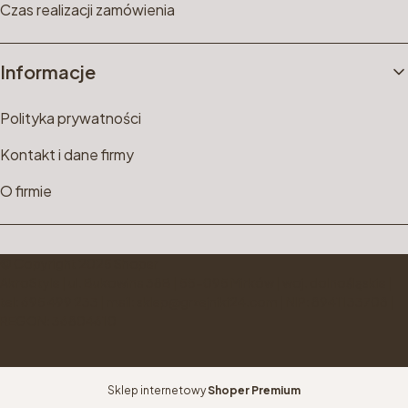
Czas realizacji zamówienia
Informacje
Polityka prywatności
Kontakt i dane firmy
O firmie
© Copyright 2025 Shoper
AkroStyle | ul. Bukowina 38B | 55-095 Mirków | woj. dolnośląskie |
tel: 695 499 233 | mail: sklep@grzejniki24.com | NIP: 8941133708 |
REGON: 36804610
Sklep internetowy
Shoper Premium