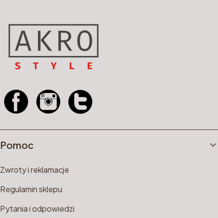
Linki w stopce
Pomoc
Zwroty i reklamacje
Regulamin sklepu
Pytania i odpowiedzi