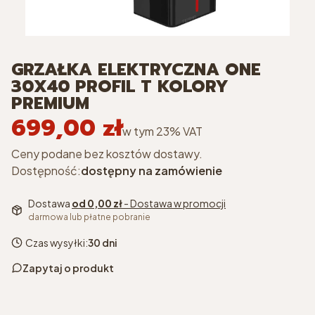
GRZAŁKA ELEKTRYCZNA ONE
30X40 PROFIL T KOLORY
PREMIUM
699,00 zł
Cena
w tym 23% VAT
w tym
23%
VAT
Ceny podane bez kosztów dostawy.
Dostępność:
dostępny na zamówienie
Dostawa
od 0,00 zł
- Dostawa w promocji
darmowa lub płatne pobranie
Czas wysyłki:
30 dni
Zapytaj o produkt
kolor
*