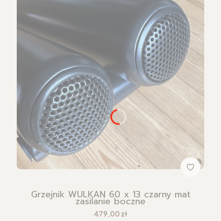
Grzejnik WULKAN 60 x 13 czarny mat
zasilanie boczne
Cena
479,00 zł