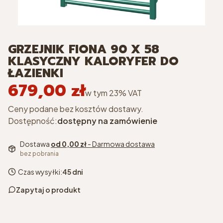
GRZEJNIK FIONA 90 X 58
KLASYCZNY KALORYFER DO
ŁAZIENKI
679,00 zł
Cena
w tym 23% VAT
w tym
23%
VAT
Ceny podane bez kosztów dostawy.
Dostępność:
dostępny na zamówienie
Dostawa
od 0,00 zł
- Darmowa dostawa
bez pobrania
Czas wysyłki:
45 dni
Zapytaj o produkt
wybrany kolor grzejnika
Opcjonalne