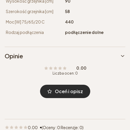
Wysokość grzejnika [cm]
90
Szerokość grzejnika [cm]
58
Moc [W] 75/65/20 C
440
Rodzaj podłączenia
podłączenie dolne
Opinie
0.00
Liczba ocen: 0
Oceń i opisz
0.00
(Oceny: 0 Recenzje: 0)