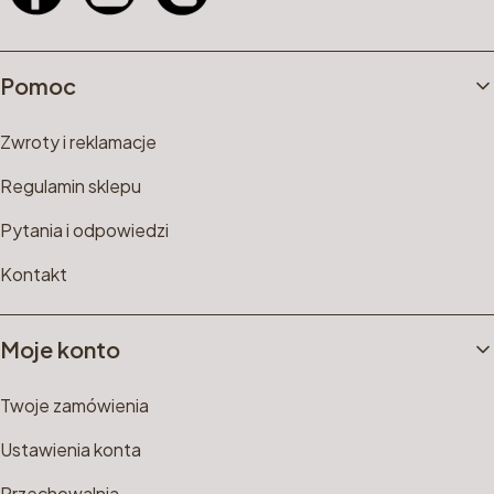
Linki w stopce
Pomoc
Zwroty i reklamacje
Regulamin sklepu
Pytania i odpowiedzi
Kontakt
Moje konto
Twoje zamówienia
Ustawienia konta
Przechowalnia