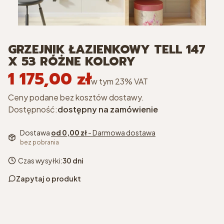
GRZEJNIK ŁAZIENKOWY TELL 147
X 53 RÓŻNE KOLORY
1 175,00 zł
Cena
w tym 23% VAT
w tym
23%
VAT
Ceny podane bez kosztów dostawy.
Dostępność:
dostępny na zamówienie
Dostawa
od 0,00 zł
- Darmowa dostawa
bez pobrania
Czas wysyłki:
30 dni
Zapytaj o produkt
kolor
*