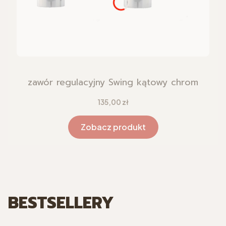
zawór regulacyjny Swing kątowy chrom
Cena
135,00 zł
Zobacz produkt
BESTSELLERY