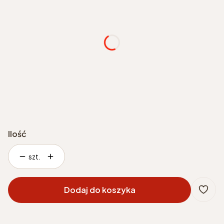
Wybierz
wybrany kolor grzejnika
Opcjonalne
podłączenie
*
Wybierz
Ilość
szt.
Dodaj do koszyka