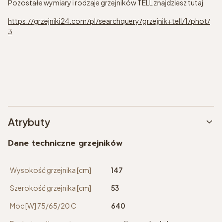
Pozostałe wymiary i rodzaje grzejników TELL znajdziesz tutaj
https://grzejniki24.com/pl/searchquery/grzejnik+tell/1/phot/
3
Atrybuty
Dane techniczne grzejników
Wysokość grzejnika [cm]
147
Szerokość grzejnika [cm]
53
Moc [W] 75/65/20 C
640