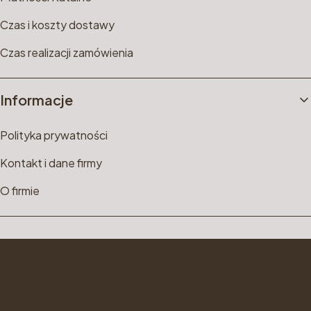
Czas i koszty dostawy
Czas realizacji zamówienia
Informacje
Polityka prywatności
Kontakt i dane firmy
O firmie
© Copyright 2025 Shoper
AkroStyle | ul. Bukowina 38B | 55-095 Mirków | woj. dolnośląskie |
tel: 695 499 233 | mail: sklep@grzejniki24.com | NIP: 8941133708 |
REGON: 36804610