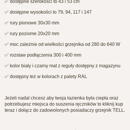
✅ dostępne szerokości to 43 i 53 cm⁣
✅ dostępne wysokości to 79, 94, 117 i 147⁣
✅ rury pionowe 30x30 mm⁣
✅ rury poziome 20x20 mm⁣
✅ moc zależnie od wielkości grzejnika od 280 do 640 W⁣
✅ rozstaw podłączenia 300 i 400 mm⁣
✅ kolor biały i czarny mat z reguły dostępny z magazynu⁣
✅ dostępny też w kolorach z palety RAL⁣
Jeżeli nadal chcesz aby twoja łazienka była ciepła oraz
potrzebujesz miejsca do suszenia ręczników to kliknij kup
teraz i dołącz do zadowolonych posiadaczy grzejnik TELL.⁣