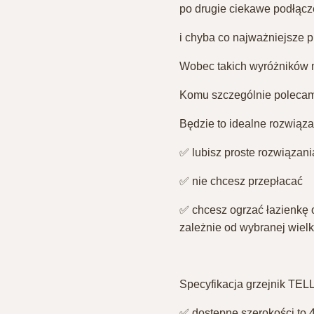
po drugie ciekawe podłącz
i chyba co najważniejsze p
Wobec takich wyróżników ni
Komu szczególnie polecamy
Będzie to idealne rozwiązani
✅ lubisz proste rozwiązania
✅ nie chcesz przepłacać⁣
✅ chcesz ogrzać łazienkę 
zależnie od wybranej wielko
⁣Specyfikacja grzejnik TELL
✅ dostępne szerokości to 4