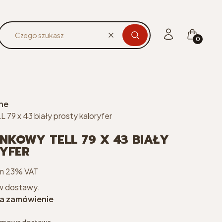
Produkty 
Zaloguj się
Koszyk
Wyczyść
Czego szukasz
jne
 79 x 43 biały prosty kaloryfer
ENKOWY TELL 79 X 43 BIAŁY
YFER
m 23% VAT
ym
23%
VAT
w dostawy.
a zamówienie