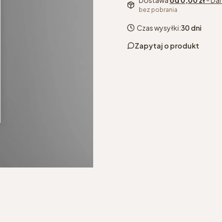
Dostawa
od 0,00 zł
- Da
bez pobrania
Czas wysyłki:
30 dni
Zapytaj o produkt
kolor
*
Wybierz
wybrany kolor grzejnik
podłączenie
*
Wybierz