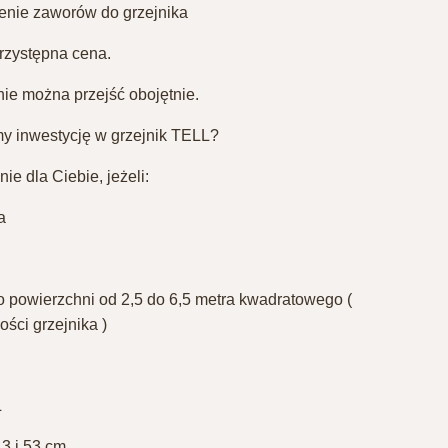
enie zaworów do grzejnika⁣
rzystępna cena. ⁣
e można przejść obojętnie.⁣
 inwestycję w grzejnik TELL?⁣
e dla Ciebie, jeżeli:⁣
⁣
o powierzchni od 2,5 do 6,5 metra kwadratowego (
ści grzejnika )⁣
⁣
3 i 53 cm⁣