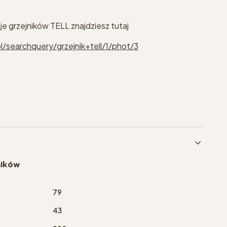
je grzejników TELL znajdziesz tutaj
l/searchquery/grzejnik+tell/1/phot/3
ników
79
43