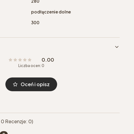
280
podłączenie dolne
300
0.00
Liczba ocen: 0
Oceń i opisz
 0 Recenzje: 0)
e