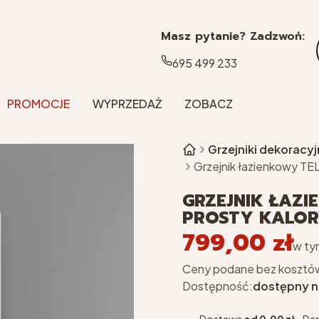
Masz pytanie? Zadzwoń:
695 499 233
PROMOCJE
WYPRZEDAŻ
ZOBACZ
Grzejniki dekoracy
Grzejnik łazienkowy TELL
GRZEJNIK ŁAZI
PROSTY KALOR
799,00 zł
Cena
w ty
w t
Ceny podane bez kosztó
Dostępność:
dostępny n