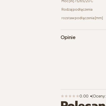
Moc [W] 75/65/20 C
Rodzaj podłączenia
rozstaw podłączenia [mm]
Opinie
0.00
(Oceny:
Polecan