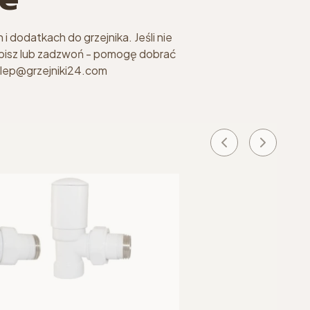
i dodatkach do grzejnika. Jeśli nie
apisz lub zadzwoń - pomogę dobrać
klep@grzejniki24.com