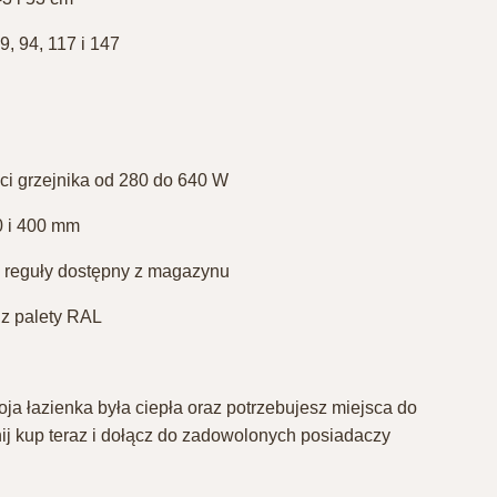
, 94, 117 i 147⁣
i grzejnika od 280 do 640 W⁣
 i 400 mm⁣
 z reguły dostępny z magazynu⁣
z palety RAL⁣
oja łazienka była ciepła oraz potrzebujesz miejsca do
nij kup teraz i dołącz do zadowolonych posiadaczy