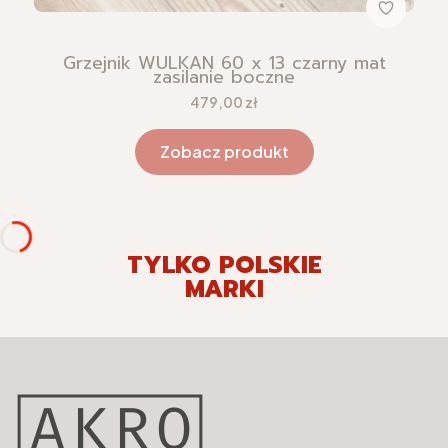
Grzejnik WULKAN 60 x 13 czarny mat
zasilanie boczne
Cena
479,00 zł
Zobacz produkt
TYLKO POLSKIE
MARKI