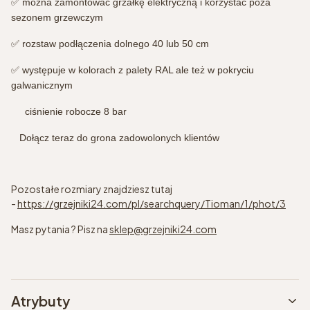
✅ można zamontować grzałkę elektryczną i korzystać poza
sezonem grzewczym⁣
✅ rozstaw podłączenia dolnego 40 lub 50 cm⁣
✅ występuje w kolorach z palety RAL ale też w pokryciu
galwanicznym⁣
ciśnienie robocze 8 bar
⁣Dołącz teraz do grona zadowolonych klientów⁣
Pozostałe rozmiary znajdziesz tutaj
-
https://grzejniki24.com/pl/searchquery/Tioman/1/phot/3
Masz pytania ? Pisz na
sklep@grzejniki24.com
Atrybuty