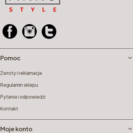
Linki w stopce
Pomoc
Zwroty i reklamacje
Regulamin sklepu
Pytania i odpowiedzi
Kontakt
Moje konto