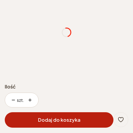
Wybierz
wybrany kolor grzejnika
Opcjonalne
podłączenie
*
Wybierz
Ilość
szt.
Dodaj do koszyka