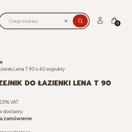
Produkty 
Zaloguj się
Koszyk
Wyczyść
Czego szukasz
we
azienki Lena T 90 x 40 wypukły
EJNIK DO ŁAZIENKI LENA T 90
 23% VAT
23%
VAT
w dostawy.
a zamówienie