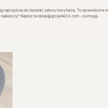
erają najczęściej do łazienki, salonu i korytarza. To sprawdzon
ie najlepszy? Napisz na sklep@grzejniki24.com - pomogę.