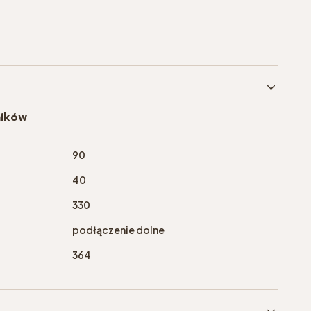
ników
90
40
330
podłączenie dolne
364