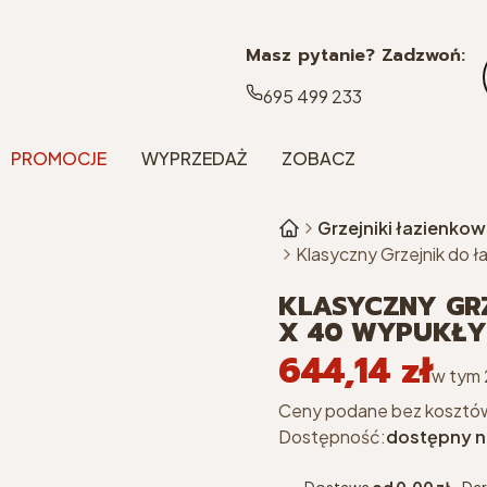
Masz pytanie? Zadzwoń:
695 499 233
PROMOCJE
WYPRZEDAŻ
ZOBACZ
Grzejniki łazienko
Klasyczny Grzejnik do ł
KLASYCZNY GRZ
X 40 WYPUKŁY
644,14 zł
Cena
w tym
w tym
Ceny podane bez kosztó
Dostępność:
dostępny n