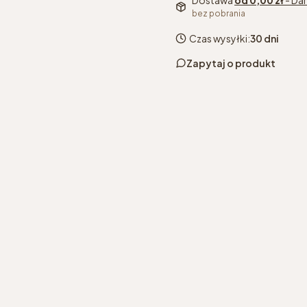
Dostawa
od 0,00 zł
- Da
bez pobrania
Czas wysyłki:
30 dni
Zapytaj o produkt
kolor
*
Wybierz
wybrany kolor grzejnik
podłączenie
*
Wybierz
inne podłączenie grzejn