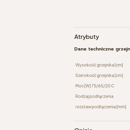
Atrybuty
Dane techniczne grzej
Wysokość grzejnika [cm]
Szerokość grzejnika [cm]
Moc [W] 75/65/20 C
Rodzaj podłączenia
rozstaw podłączenia [mm]