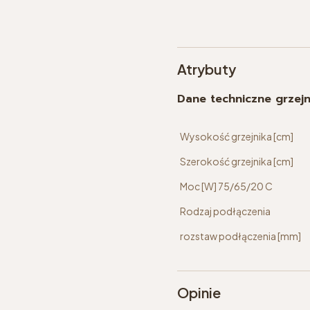
Atrybuty
Dane techniczne grzej
Wysokość grzejnika [cm]
Szerokość grzejnika [cm]
Moc [W] 75/65/20 C
Rodzaj podłączenia
rozstaw podłączenia [mm]
Opinie