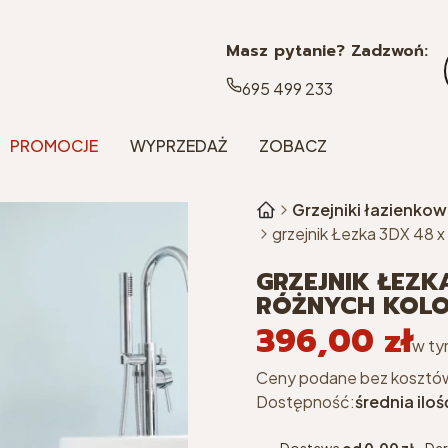
Masz pytanie? Zadzwoń:
695 499 233
PROMOCJE
WYPRZEDAŻ
ZOBACZ
Grzejniki łazienko
grzejnik Łezka 3DX 48 x
GRZEJNIK ŁEZK
RÓŻNYCH KOL
396,00 zł
Cena
w ty
w t
Ceny podane bez kosztó
Dostępność:
średnia iloś