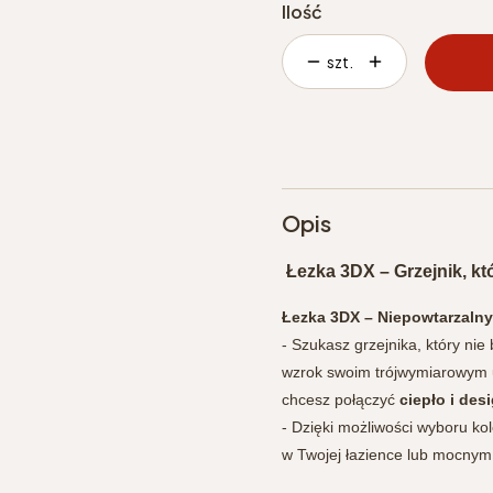
Ilość
szt.
Opis
Łezka 3DX – Grzejnik, kt
Łezka 3DX – Niepowtarzaln
- Szukasz grzejnika, który nie
wzrok swoim trójwymiarowym u
chcesz połączyć
ciepło i desi
- Dzięki możliwości wyboru ko
w Twojej łazience lub mocnym,