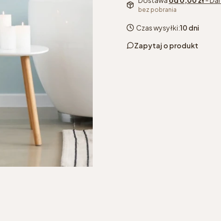
Dostawa
od 0,00 zł
- Da
bez pobrania
Czas wysyłki:
10 dni
Zapytaj o produkt
kolor
*
Wybierz
wybrany kolor grzejnik
podłączenie
*
Wybierz