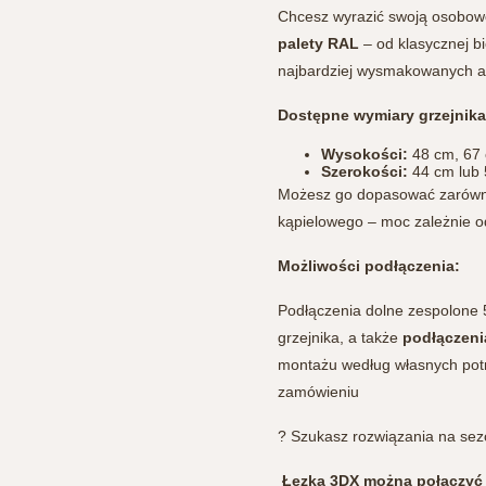
Chcesz wyrazić swoją osobo
palety RAL
– od klasycznej b
najbardziej wysmakowanych a
Dostępne wymiary grzejnika
Wysokości:
48 cm, 67 
Szerokości:
44 cm lub
Możesz go dopasować zarówno d
kąpielowego – moc zależnie od
Możliwości podłączenia:
Podłączenia dolne zespolone 5
grzejnika, a także
podłączeni
montażu według własnych potrz
zamówieniu
? Szukasz rozwiązania na sez
Łezka 3DX można połączyć z