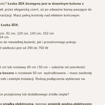
wość?
Łezka 3DX dostępna jest w dowolnym kolorze z
ieli, przez elegancką czerń, aż po odważne barwy pasujące do
ranżacji. Masz pełną kontrolę nad efektem końcowym.
 Łezka 3DX:
cm, 91 cm, 120 cm, 143 cm, 152 cm
 54 cm
o niewielkiej łazienki, jak i przestronnego pokoju
 wielkości jest od 290 do 750 W
 cm lub rozstawy 40 cm i 50 cm – zależnie od szerokości
a boczne
o rozstawie 50 cm wyśrodkowane – masz swobodę
eb i estetyki instalacji. Rodzaj podłączenia wybierasz na
on przejściowy lub dodatkowego źródła ciepła?
 grzałką elektryczną
, tworząc
grzejnik wodno-elektryczny