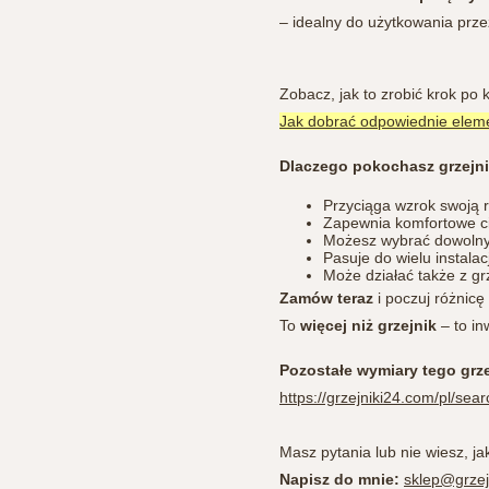
– idealny do użytkowania przez
Zobacz, jak to zrobić krok po 
Jak dobrać odpowiednie eleme
Dlaczego pokochasz grzejn
Przyciąga wzrok swoją 
Zapewnia komfortowe c
Możesz wybrać dowolny 
Pasuje do wielu instalac
Może działać także z grz
Zamów teraz
i poczuj różnicę
To
więcej niż grzejnik
– to in
Pozostałe wymiary tego grze
https://grzejniki24.com/pl/
Masz pytania lub nie wiesz, j
Napisz do mnie:
sklep@grzej