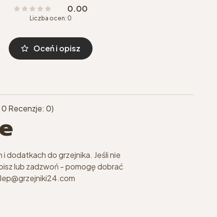
0.00
Liczba ocen: 0
Oceń i opisz
 0 Recenzje: 0)
e
i dodatkach do grzejnika. Jeśli nie
apisz lub zadzwoń - pomogę dobrać
klep@grzejniki24.com