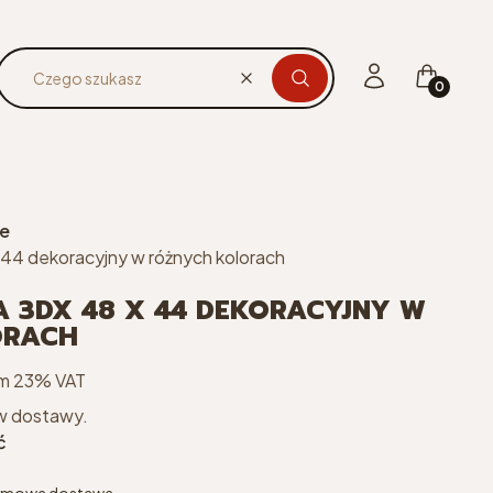
Produkty 
Zaloguj się
Koszyk
Wyczyść
Czego szukasz
we
 44 dekoracyjny w różnych kolorach
A 3DX 48 X 44 DEKORACYJNY W
ORACH
m 23% VAT
ym
23%
VAT
w dostawy.
ć