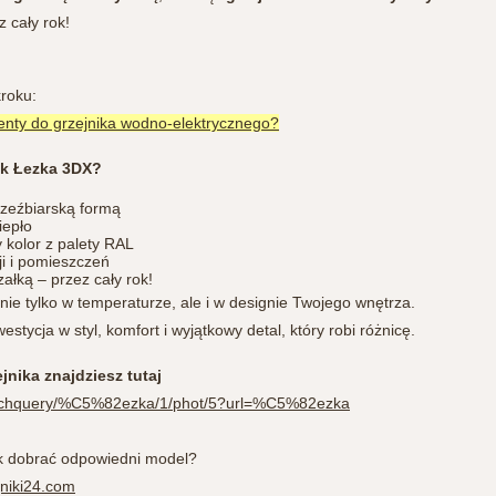
 cały rok!
kroku:
nty do grzejnika wodno-elektrycznego?
ik Łezka 3DX?
rzeźbiarską formą
iepło
kolor z palety RAL
ji i pomieszczeń
ałką – przez cały rok!
 nie tylko w temperaturze, ale i w designie Twojego wnętrza.
westycja w styl, komfort i wyjątkowy detal, który robi różnicę.
jnika znajdziesz tutaj
searchquery/%C5%82ezka/1/phot/5?url=%C5%82ezka
ak dobrać odpowiedni model?
niki24.com