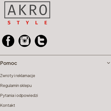
Linki w stopce
Pomoc
Zwroty i reklamacje
Regulamin sklepu
Pytania i odpowiedzi
Kontakt