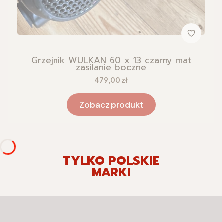
Grzejnik WULKAN 60 x 13 czarny mat
zasilanie boczne
Cena
479,00 zł
Zobacz produkt
TYLKO POLSKIE
MARKI