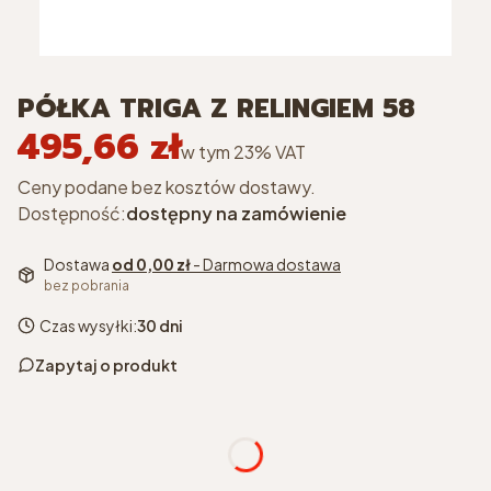
PÓŁKA TRIGA Z RELINGIEM 58
495,66 zł
Cena
w tym 23% VAT
w tym
23%
VAT
Ceny podane bez kosztów dostawy.
Dostępność:
dostępny na zamówienie
Dostawa
od 0,00 zł
- Darmowa dostawa
bez pobrania
Czas wysyłki:
30 dni
Zapytaj o produkt
kolor
*
Wybierz