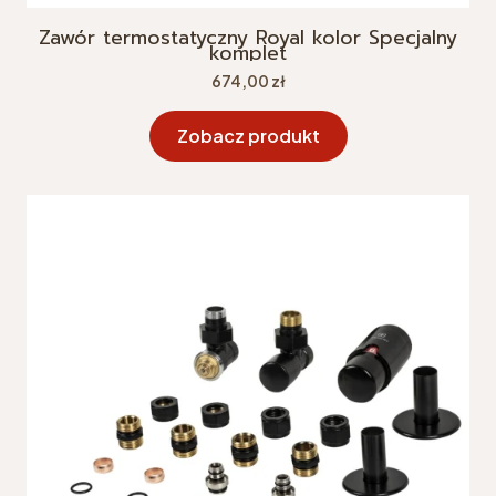
Zawór termostatyczny Royal kolor Specjalny
komplet
Cena
674,00 zł
Zobacz produkt