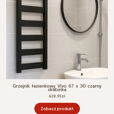
Grzejnik łazienkowy Vivo 67 x 30 czarny
drabinka
Cena
628,95 zł
Zobacz produkt