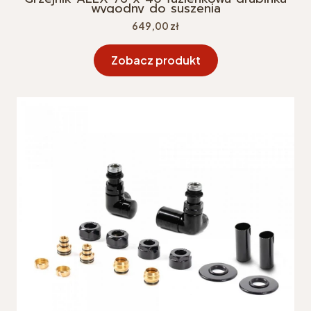
wygodny do suszenia
Cena
649,00 zł
Zobacz produkt