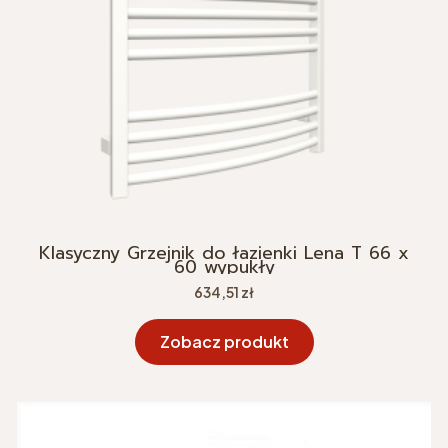
Klasyczny Grzejnik do łazienki Lena T 66 x
60 wypukły
Cena
634,51 zł
Zobacz produkt