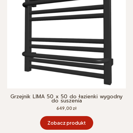
Grzejnik LIMA 50 x 50 do łazienki wygodny
do suszenia
Cena
649,00 zł
Zobacz produkt