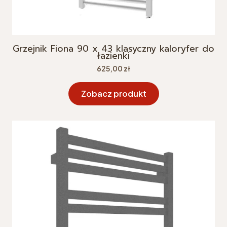
Grzejnik Fiona 90 x 43 klasyczny kaloryfer do
łazienki
Cena
625,00 zł
Zobacz produkt