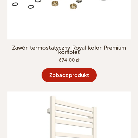
Zawór termostatyczny Royal kolor Premium
komplet
Cena
674,00 zł
Zobacz produkt