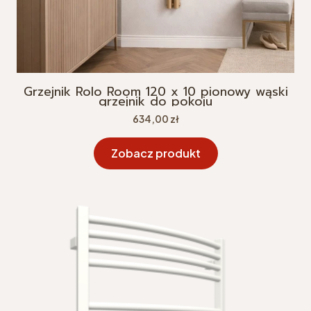
Grzejnik Rolo Room 120 x 10 pionowy wąski
grzejnik do pokoju
Cena
634,00 zł
Zobacz produkt