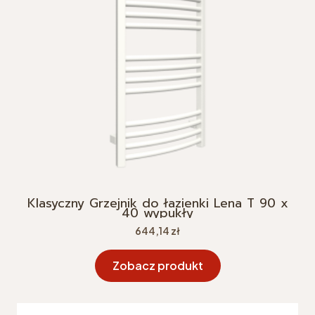
Klasyczny Grzejnik do łazienki Lena T 90 x
40 wypukły
Cena
644,14 zł
Zobacz produkt