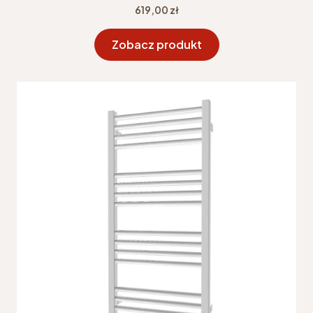
Cena
619,00 zł
Zobacz produkt