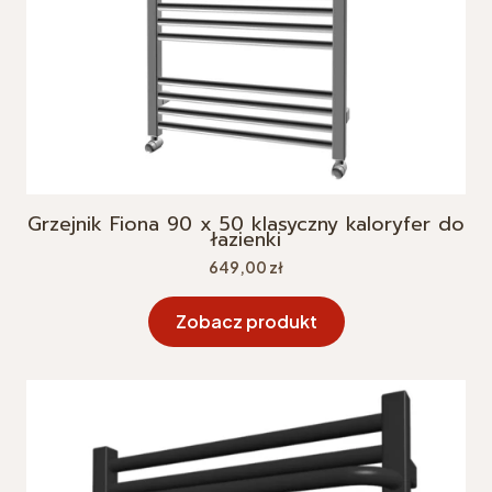
Grzejnik Fiona 90 x 50 klasyczny kaloryfer do
łazienki
Cena
649,00 zł
Zobacz produkt