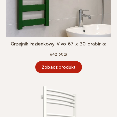
Grzejnik łazienkowy Vivo 67 x 30 drabinka
Cena
642,60 zł
Zobacz produkt