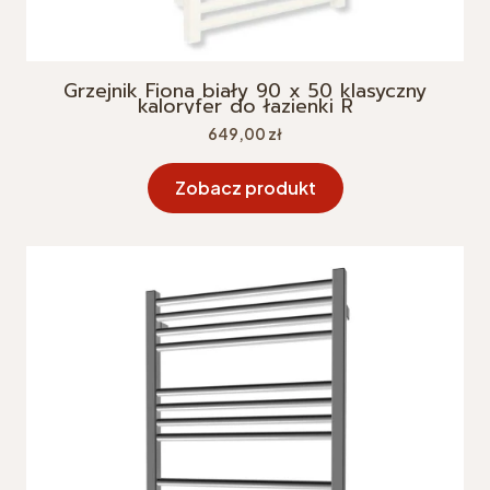
Grzejnik Fiona biały 90 x 50 klasyczny
kaloryfer do łazienki R
Cena
649,00 zł
Zobacz produkt