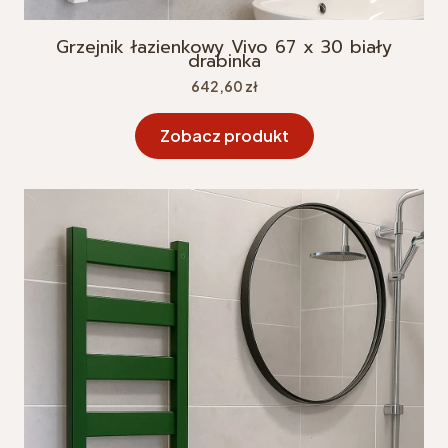
Grzejnik łazienkowy Vivo 67 x 30 biały
drabinka
Cena
642,60 zł
Zobacz produkt