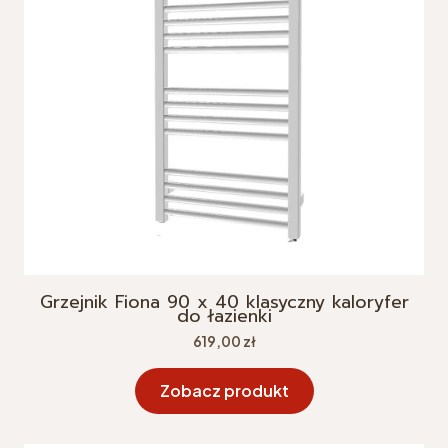
Grzejnik Fiona 90 x 40 klasyczny kaloryfer
do łazienki
Cena
619,00 zł
Zobacz produkt