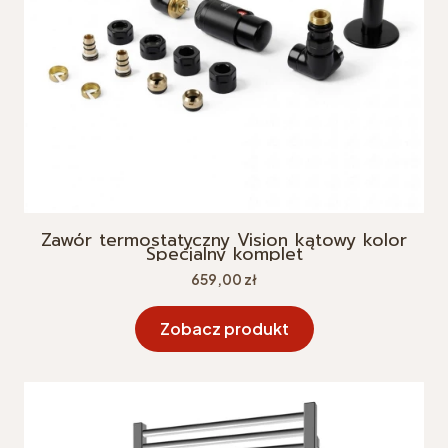
Zawór termostatyczny Vision kątowy kolor
Specjalny komplet
Cena
659,00 zł
Zobacz produkt