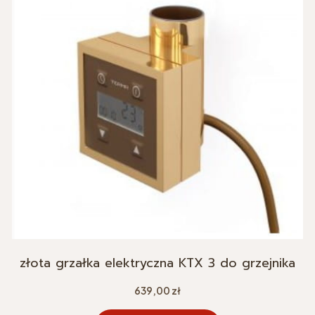
złota grzałka elektryczna KTX 3 do grzejnika
Cena
639,00 zł