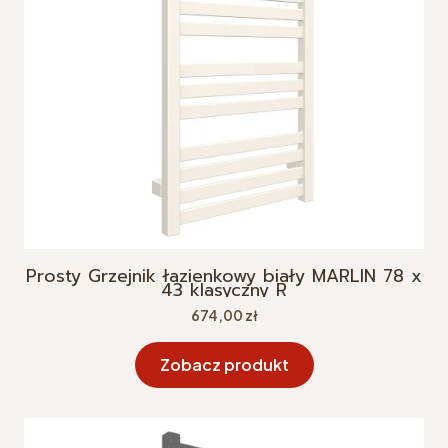
Prosty Grzejnik łazienkowy biały MARLIN 78 x
43 klasyczny R
Cena
674,00 zł
Zobacz produkt