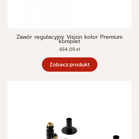
Zawór regulacyjny Vision kolor Premium
komplet
Cena
654,00 zł
Zobacz produkt