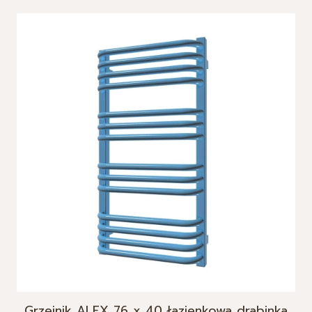
Grzejnik ALEX 76 x 40 łazienkowa drabinka